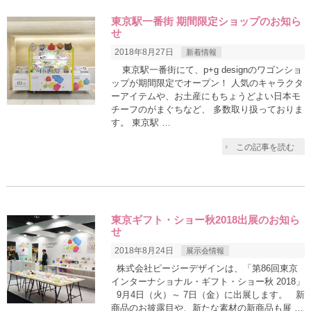
東京駅一番街 期間限定ショップのお知ら
せ
2018年8月27日
新着情報
東京駅一番街にて、p+g designのワゴンショ
ップが期間限定でオープン！ 人気のキャラクタ
ーアイテムや、お土産にもちょうどよい日本モ
チーフのがまぐちなど、 多数取り扱っておりま
す。 東京駅 …
この記事を読む
東京ギフト・ショー秋2018出展のお知ら
せ
2018年8月24日
展示会情報
株式会社ピージーデザインは、「第86回東京
インターナショナル・ギフト・ショー秋 2018」
9月4日（火）～ 7日（金）に出展します。 新
商品のお披露目や、新たな素材の新商品も展 …