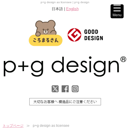
p+g design as licensee | p+g design
日本語 |
English
Menu
トップページ
p+g design as licensee