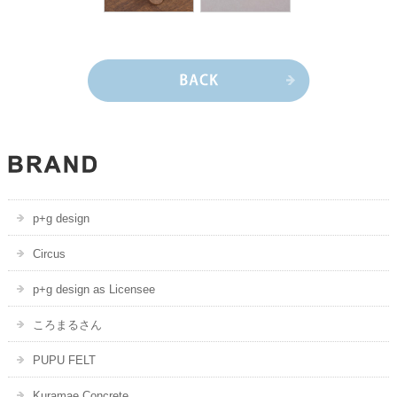
p+g design
Circus
p+g design as Licensee
ころまるさん
PUPU FELT
Kuramae Concrete