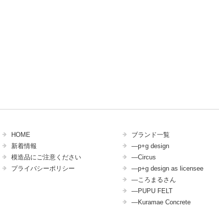
HOME
ブランド一覧
新着情報
―p+g design
模造品にご注意ください
―Circus
プライバシーポリシー
―p+g design as licensee
―ころまるさん
―PUPU FELT
―Kuramae Concrete