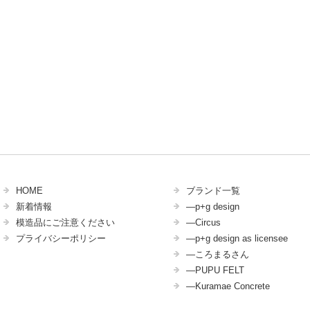
HOME
ブランド一覧
新着情報
―p+g design
模造品にご注意ください
―Circus
プライバシーポリシー
―p+g design as licensee
―ころまるさん
―PUPU FELT
―Kuramae Concrete