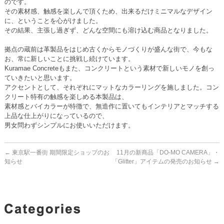
のです。
その素材感、触感を楽しんで頂くため、出来るだけミニマルなデザイン
に、ということを心がけました。
その結果、主張し過ぎず、どんな空間にも溶け込む商品となりました。
拠点の蔵前は革製品をはじめ古くからモノづくりが盛んな街で、今もな
お、常に新しいことに挑戦し続けています。
Kuramae Concreteもまた、コンクリートという素材で新しいモノを創っ
ていきたいと思います。
アクセントとして、それぞれにマットなカラーリングを施しました。コン
クリート特有の触感を楽しめる本製品は、
素材感とバイカラーが特徴で、無造作に置いてもインテリアとマッチする
上品な仕上がりになっているので、
男女問わずシンプルにお使いいただけます。
←
東京駅一番街 期間限定ショップのお
11月の新商品「DO-MO CAMERA」・
知らせ
「Glitter」アイテムの発売のお知らせ
→