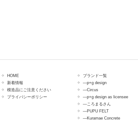
HOME
ブランド一覧
新着情報
―p+g design
模造品にご注意ください
―Circus
プライバシーポリシー
―p+g design as licensee
―ころまるさん
―PUPU FELT
―Kuramae Concrete