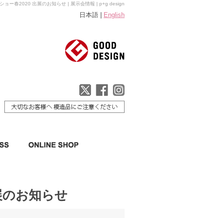
ョー春2020 出展のお知らせ | 展示会情報 | p+g design
日本語 |
English
出展のお知らせ